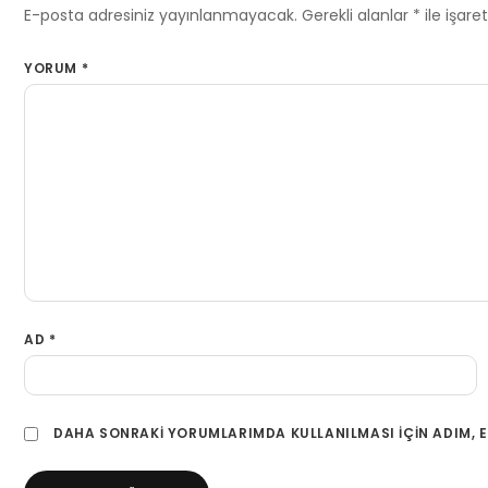
E-posta adresiniz yayınlanmayacak.
Gerekli alanlar
*
ile işare
YORUM
*
AD
*
DAHA SONRAKI YORUMLARIMDA KULLANILMASI IÇIN ADIM, E