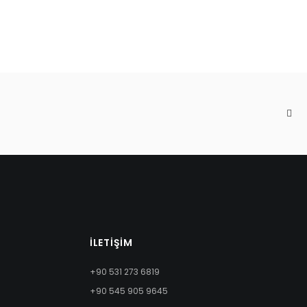
İLETIŞIM
+90 531 273 6819
+90 545 905 9645