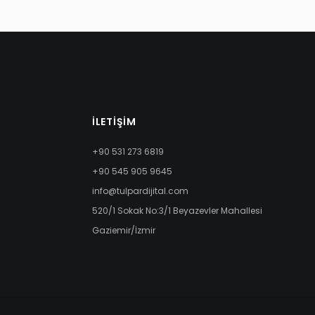
İLETIŞIM
+90 531 273 6819
+90 545 905 9645
info@tulpardijital.com
520/1 Sokak No:3/1 Beyazevler Mahallesi
Gaziemir/İzmir