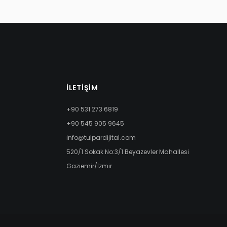
İLETIŞIM
+90 531 273 6819
+90 545 905 9645
info@tulpardijital.com
520/1 Sokak No:3/1 Beyazevler Mahallesi
Gaziemir/İzmir