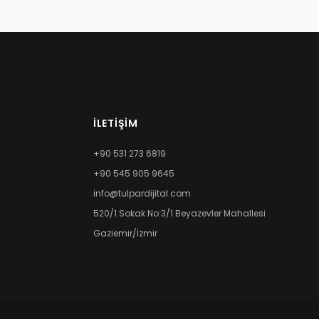
İLETIŞIM
+90 531 273 6819
+90 545 905 9645
info@tulpardijital.com
520/1 Sokak No:3/1 Beyazevler Mahallesi
Gaziemir/İzmir