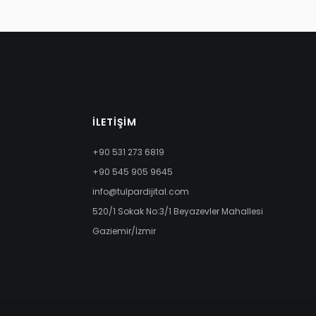
İLETIŞIM
+90 531 273 6819
+90 545 905 9645
info@tulpardijital.com
520/1 Sokak No:3/1 Beyazevler Mahallesi
Gaziemir/İzmir