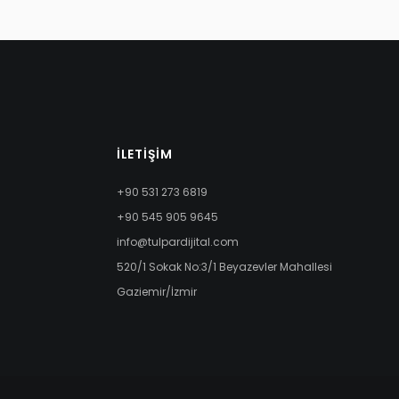
İLETIŞIM
+90 531 273 6819
+90 545 905 9645
info@tulpardijital.com
520/1 Sokak No:3/1 Beyazevler Mahallesi
Gaziemir/İzmir