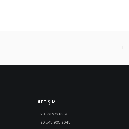
İLETIŞIM
+90 531 273 6819
+90 545 905 9645