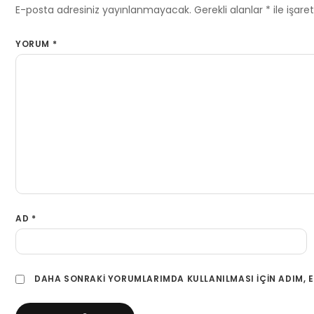
E-posta adresiniz yayınlanmayacak.
Gerekli alanlar
*
ile işare
YORUM
*
AD
*
DAHA SONRAKI YORUMLARIMDA KULLANILMASI IÇIN ADIM, E