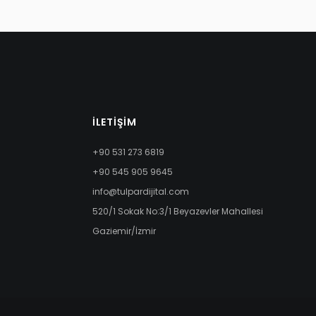
İLETIŞIM
+90 531 273 6819
+90 545 905 9645
info@tulpardijital.com
520/1 Sokak No:3/1 Beyazevler Mahallesi
Gaziemir/İzmir