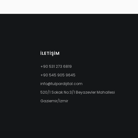
İLETIŞIM
+90 531 273 6819
+90 545 905 9645
info@tulpardijital.com
520/1 Sokak No:3/1 Beyazevler Mahallesi
Gaziemir/İzmir