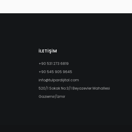
İLETIŞIM
+90 531 273 6819
+90 545 905 9645
info@tulpardijital.com
520/1 Sokak No:3/1 Beyazevler Mahallesi
Gaziemir/İzmir