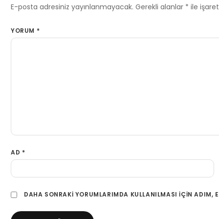
E-posta adresiniz yayınlanmayacak.
Gerekli alanlar
*
ile işare
YORUM
*
AD
*
DAHA SONRAKI YORUMLARIMDA KULLANILMASI IÇIN ADIM, E