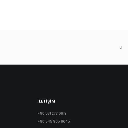
İLETIŞIM
+90 531 273 6819
+90 545 905 9645