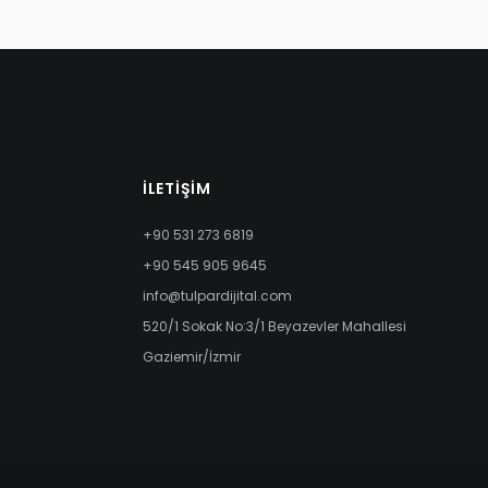
İLETIŞIM
+90 531 273 6819
+90 545 905 9645
info@tulpardijital.com
520/1 Sokak No:3/1 Beyazevler Mahallesi
Gaziemir/İzmir